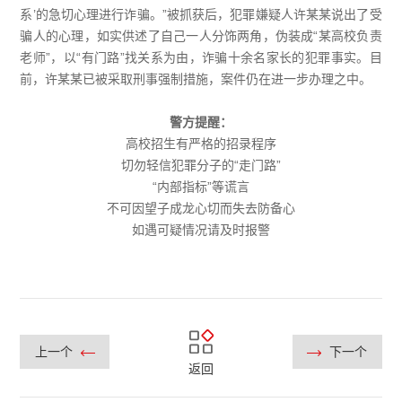
系’的急切心理进行诈骗。”被抓获后，犯罪嫌疑人许某某说出了受
骗人的心理，如实供述了自己一人分饰两角，伪装成“某高校负责
老师”，以“有门路”找关系为由，诈骗十余名家长的犯罪事实。目
前，许某某已被采取刑事强制措施，案件仍在进一步办理之中。
警方提醒：
高校招生有严格的招录程序
切勿轻信犯罪分子的“走门路”
“内部指标”等谎言
不可因望子成龙心切而失去防备心
如遇可疑情况请及时报警
上一个
下一个
返回