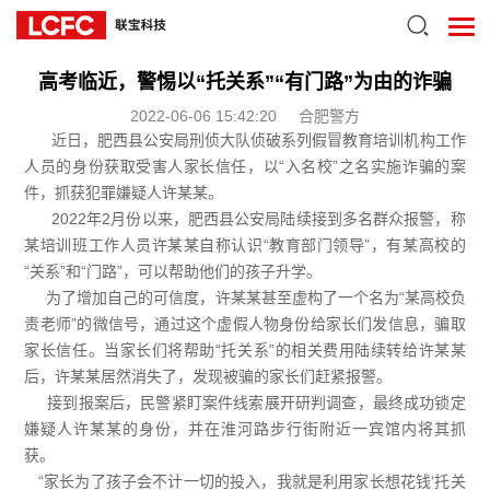
高考临近，警惕以“托关系”“有门路”为由的诈骗
2022-06-06 15:42:20
合肥警方
近日，肥西县公安局刑侦大队侦破系列假冒教育培训机构工作
人员的身份获取受害人家长信任，以“入名校”之名实施诈骗的案
件，抓获犯罪嫌疑人许某某。
2022年2月份以来，肥西县公安局陆续接到多名群众报警，称
某培训班工作人员许某某自称认识“教育部门领导”，有某高校的
“关系”和“门路”，可以帮助他们的孩子升学。
为了增加自己的可信度，许某某甚至虚构了一个名为“某高校负
责老师”的微信号，通过这个虚假人物身份给家长们发信息，骗取
家长信任。当家长们将帮助“托关系”的相关费用陆续转给许某某
后，许某某居然消失了，发现被骗的家长们赶紧报警。
接到报案后，民警紧盯案件线索展开研判调查，最终成功锁定
嫌疑人许某某的身份，并在淮河路步行街附近一宾馆内将其抓
获。
“家长为了孩子会不计一切的投入，我就是利用家长想花钱‘托关