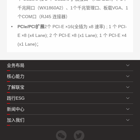
千兆网口（WX1860A2）、1个千兆管理口、板载VGA、1
个COM口（RJ45 连接器）
PCle/PCl扩展
2个 PCI-E ×16(全插为 x8 速率) ; 1 个 PCI-
E ×8 (x4 Lane); 2 个 PCI-E ×8 (x1 Lane); 1 个 PCI-E ×4
(x1 Lane)；
业务布局
核心能力
了解联宝
践行ESG
新闻中心
加入我们