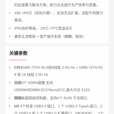
的边缘算力解决方案，助力企业提升生产效率与质量。
X86 +PICE（异构计算），支持灵活扩展，适配不同算力
需求。
IP65防护等级，-20℃~70℃宽温设计
兼容主流框架 + 国产操作系统（麒麟、统信）
关键参数
CPU
GMB-737H-30 4核8线程 3.0G Hz + GMB-737H-50
8 核 16 线程 3.0G Hz
内存
8个 DDR4插槽,支持
UDIMM/RDIMM,ECC/NoneECC,最大可达 512G
网络
板载网络控制器，支持4个 RJ45 千兆网口
I/O
4个标准 USB3.0 接口、1 个 USB2.0 TypeA 接口、2
个 USB3.0 和 2 个 USB2.0 扩展接口 （HEADER）、2个