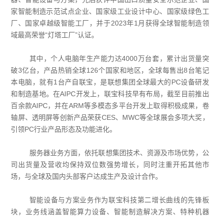
家智能制造示范试点企业、国家级工业设计中心、国家级绿色工
厂、国家卓越级智能工厂，并于2023年1月获得全球智能制造领
域最高荣誉“灯塔工厂”认证。
其中，个人电脑年生产能力达4000万台套，累计出货量突
破3亿台，产品热销全球126个国家和地区，全球每售出8台笔记
本电脑，就有1台产自联宝，是联想集团全球最大的PC设备研发
和制造基地。在AIPC开发上，联宝科技早有布局，截至目前推出
百余款AIPC，并在ARM等多模态多平台开发上取得积极成果，卷
轴屏、透明屏等创新产品荣获CES、MWC等全球展会多项大奖，
引领PC行业产品形态及功能进化。
服务器业务方面，依托联想集团技术、资源及市场优势，公
司出货量及营收均保持双位数强势增长，同时注重开拓其他市
场，与全球及国内头部客户达成生产及设计合作。
智能设备与方案业务作为联宝科技第二增长曲线的先锋板
块，业务线涵盖智能算力设备、智能制造解决方案、特种机器