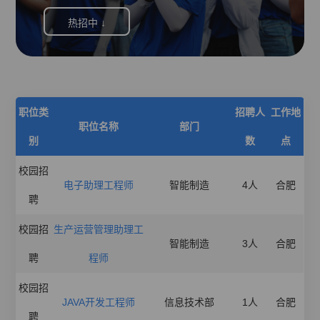
热招中 ↓
职位类
招聘人
工作地
职位名称
部门
别
数
点
校园招
电子助理工程师
智能制造
4人
合肥
聘
校园招
生产运营管理助理工
智能制造
3人
合肥
聘
程师
校园招
JAVA开发工程师
信息技术部
1人
合肥
聘