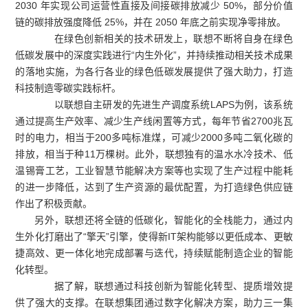
2030 年实现公司运营性直接及间接碳排放减少 50%，部分价值
链的碳排放强度降低 25%，并在 2050 年底之前实现净零排放。
在绿色创新相关的技术研发上，联想不断将自身在绿色
低碳发展中的深度实践进行“内生外化”，并持续推动相关技术成果
的落地实施，为各行各业的绿色低碳发展提供了强大助力，打造
科技制造零碳实践标杆。
以联想自主研发的先进生产调度系统LAPS为例，该系统
通过提高生产效率、减少生产线闲置等方式，每年节省2700兆瓦
时的电力，相当于200多吨标准煤，可减少2000多吨二氧化碳的
排放，相当于种11万棵树。此外，联想独有的温水水冷技术、低
温锡膏工艺，工业智慧节能解决方案等也实现了生产过程中能耗
的进一步降低，达到了生产资源的最优配置，为打造绿色供应链
作出了积极贡献。
另外，联想还将全链的低碳化，智能化的全栈能力，通过内
生外化打磨出了“擎天”引擎，使得新IT架构能够以更低成本、更敏
捷高效、更一体化地完成部署与迭代，持续赋能制造企业的智能
化转型。
据了解，联想通过科技创新为智能化转型、提质增效提
供了强大的支撑。在联想集团通过数字化解决方案，助力三一集