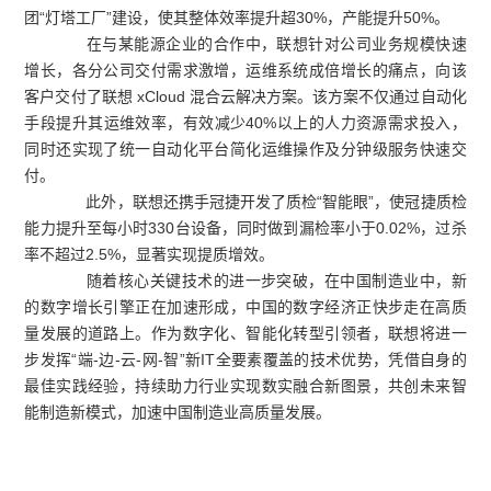
团“灯塔工厂”建设，使其整体效率提升超30%，产能提升50%。
在与某能源企业的合作中，联想针对公司业务规模快速
增长，各分公司交付需求激增，运维系统成倍增长的痛点，向该
客户交付了联想 xCloud 混合云解决方案。该方案不仅通过自动化
手段提升其运维效率，有效减少40%以上的人力资源需求投入，
同时还实现了统一自动化平台简化运维操作及分钟级服务快速交
付。
此外，联想还携手冠捷开发了质检“智能眼”，使冠捷质检
能力提升至每小时330台设备，同时做到漏检率小于0.02%，过杀
率不超过2.5%，显著实现提质增效。
随着核心关键技术的进一步突破，在中国制造业中，新
的数字增长引擎正在加速形成，中国的数字经济正快步走在高质
量发展的道路上。作为数字化、智能化转型引领者，联想将进一
步发挥“端-边-云-网-智”新IT全要素覆盖的技术优势，凭借自身的
最佳实践经验，持续助力行业实现数实融合新图景，共创未来智
能制造新模式，加速中国制造业高质量发展。