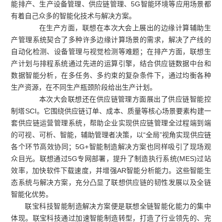
能排产、生产设备管理、供应链管理、5G智能环境等应用场景都
有着自己众多的智能化技术与解决方案。
在生产方面，联想在本次大会上展出的边缘计算辅助生
产管理系统契合了多种许多边缘计算场景的需求，解决了产线的
自动化检测、设备管理与视觉检测等难题；在排产方面，联想生
产计划与排程系统通过先进的运算引擎，结合供应链数据中台和
数据智能分析，在多任务、多约束的复杂条件下，通过均衡各种
生产资源，在不同生产瓶颈阶段给出生产计划。
本次大会联想还在供应链管理方面展出了供应链智能控
制塔SCI。它围绕供应链订单、成本、质量等核心场景要素构建一
套供应链运营管理系统，帮助企业实现供应链管理全过程端到端
的可视、可析、智能，辅助管理者决策，以“全局”视角实现供应链
各个环节高效协同；5G+智能制造解决方案也同样吸引了现场观
众目光。联想通过5G专网部署，提升了制造执行系统(MES)过站
效率，加快软件下载速度，并增强AR智能分析能力。这些智能生
态系统与解决方案，充分凸显了联想供应链的韧性发展以及全链
智能化优势。
联宝科技智能制造解决方案便是联想全链智能化能力的集中
体现。联宝科技通过加速智能制造转型，打造了行业领先的、完