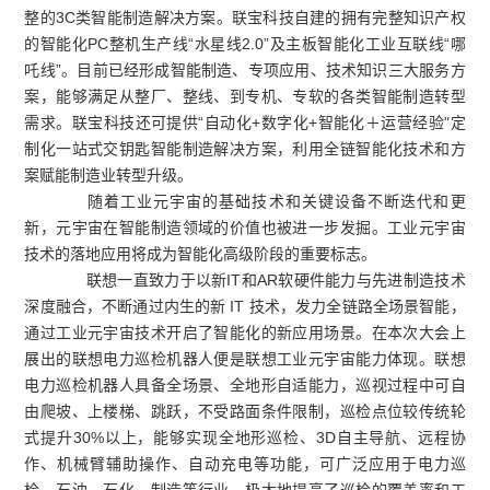
整的3C类智能制造解决方案。联宝科技自建的拥有完整知识产权
的智能化PC整机生产线“水星线2.0”及主板智能化工业互联线“哪
吒线”。目前已经形成智能制造、专项应用、技术知识三大服务方
案，能够满足从整厂、整线、到专机、专软的各类智能制造转型
需求。联宝科技还可提供“自动化+数字化+智能化＋运营经验"定
制化一站式交钥匙智能制造解决方案，利用全链智能化技术和方
案赋能制造业转型升级。
随着工业元宇宙的基础技术和关键设备不断迭代和更
新，元宇宙在智能制造领域的价值也被进一步发掘。工业元宇宙
技术的落地应用将成为智能化高级阶段的重要标志。
联想一直致力于以新IT和AR软硬件能力与先进制造技术
深度融合，不断通过内生的新 IT 技术，发力全链路全场景智能，
通过工业元宇宙技术开启了智能化的新应用场景。在本次大会上
展出的联想电力巡检机器人便是联想工业元宇宙能力体现。联想
电力巡检机器人具备全场景、全地形自适能力，巡视过程中可自
由爬坡、上楼梯、跳跃，不受路面条件限制，巡检点位较传统轮
式提升30%以上，能够实现全地形巡检、3D自主导航、远程协
作、机械臂辅助操作、自动充电等功能，可广泛应用于电力巡
检、石油、石化、制造等行业，极大地提高了巡检的覆盖率和工