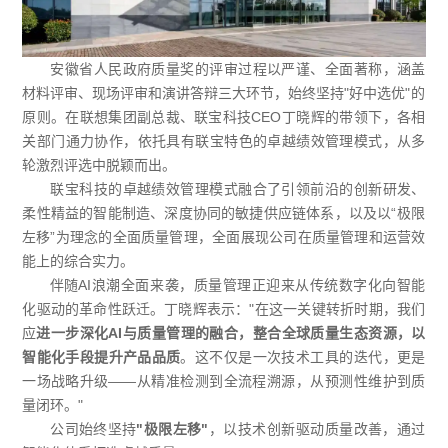
安徽省人民政府质量奖的评审过程以严谨、全面著称，涵盖
材料评审、现场评审和演讲答辩三大环节，始终坚持
"
好中选优
"
的
原则。在联想集团副总裁、联宝科技
CEO
丁晓辉的带领下，各相
关部门通力协作，依托具有联宝特色的卓越绩效管理模式，从多
轮激烈评选中脱颖而出。
联宝科技的卓越绩效管理模式融合了
引领前沿的创新研发、
柔性精益的智能制造、深度协同的敏捷供应链体系，以及以
“
极限
左移
”
为理念的全面质量管理，全面展现公司在质量管理和运营效
能上的综合实力。
伴随
AI
浪潮全面来袭，质量管理正迎来从传统数字化向智能
化驱动的革命性跃迁。丁晓辉表示：
"
在这一关键转折时期，我们
应
进一步深化
AI
与质量管理的融合，整合全球质量生态资源，以
智能化手段提升产品品质
。这不仅是一次技术工具的迭代，更是
一场战略升级
——
从精准检测到全流程溯源，从预测性维护到质
量闭环。
"
公司始终坚持
"
极限左移
"
，以技术创新驱动质量改善，通过